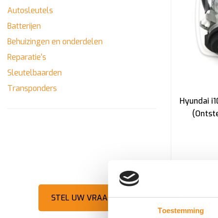
Autosleutels
Batterijen
Behuizingen en onderdelen
Reparatie's
Sleutelbaarden
Transponders
Hyundai i1
(Ontst
HULP NODIG?
STEL UW VRAAG
Toestemming