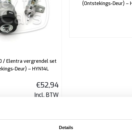
(Ontstekings-Deur) –
0 / Elentra vergrendel set
ekings-Deur) – HYN14L
€
52,94
Incl. BTW
Details