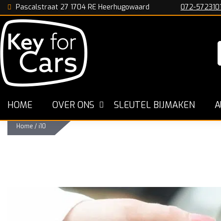
Pascalstraat 27 1704 RE Heerhugowaard
072-572310
n
De Specialist in Nederland
Snelle Werkwijze
HOME
OVER ONS
SLEUTEL BIJMAKEN
A
Home
/
i10