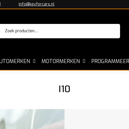
1
info@keyforcars.nl
Zoeken
aar:
Sleutels voor alle Automerken
Kopiëre
UTOMERKEN
MOTORMERKEN
PROGRAMMEER
I10