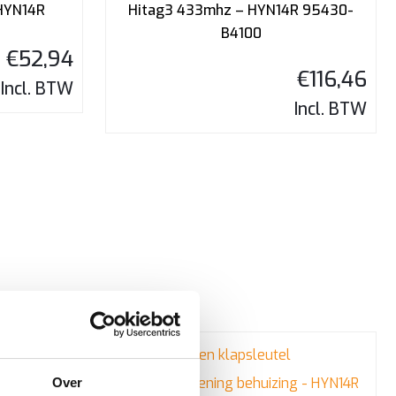
 HYN14R
Hitag3 433mhz – HYN14R 95430-
B4100
€
52,94
€
116,46
Incl. BTW
Incl. BTW
Over