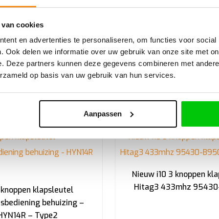
ntra 3 knoppen klapsleutel
i10 2 knoppen klapsleute
 van cookies
433mhz HYN14L 95430-
433mhz 95430-0X
B4100
ent en advertenties te personaliseren, om functies voor social
. Ook delen we informatie over uw gebruik van onze site met on
€
115,41
e. Deze partners kunnen deze gegevens combineren met andere i
erzameld op basis van uw gebruik van hun services.
Incl. BTW
Aanpassen
Nieuw i10 3 knoppen kla
Hitag3 433mhz 9543
3 knoppen klapsleutel
sbediening behuizing –
HYN14R – Type2