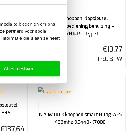
l Pcf7936
010
i10 3 knoppen klapsleutel
 media te bieden en om ons
afstandsbediening behuizing –
€
116,46
ze partners voor social
HYN14R – Type1
nformatie die u aan ze heeft
Incl. BTW
€
13,77
Incl. BTW
Alles toestaan
psleutel
0-B9500
Nieuw i10 3 knoppen smart Hitag-AES
433mhz 95440-K7000
€
137,64