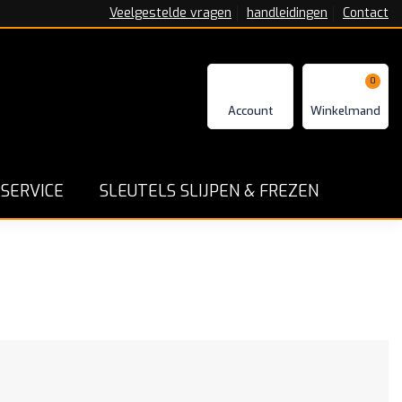
Veelgestelde vragen
handleidingen
Contact
0
n - Repareren en Programmeren
Goede service en ga
SERVICE
SLEUTELS SLIJPEN & FREZEN