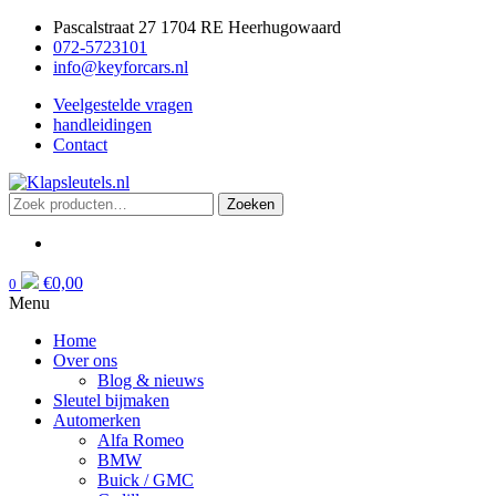
Pascalstraat 27 1704 RE Heerhugowaard
072-5723101
info@keyforcars.nl
Veelgestelde vragen
handleidingen
Contact
Zoeken
Zoeken
naar:
€
0,00
0
Menu
Home
Over ons
Blog & nieuws
Sleutel bijmaken
Automerken
Alfa Romeo
BMW
Buick / GMC