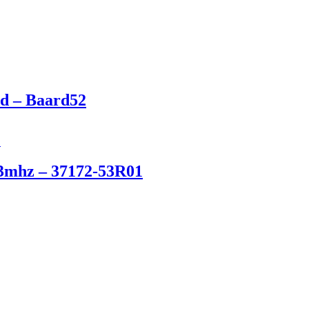
d – Baard52
3mhz – 37172-53R01