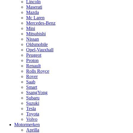
Lincoln
Maserati
Mazda
Mc Laren
Mercedes-Benz
Mini
Mitsubishi
Nissan
Oldsmobile
Opel-Vauxhall
Peugeot
Proton
Renault
Rolls Royce
Rover
Saab
Smart
SsangYong
Subaru
Suzuki
Tesla
Toyota
Volvo
Motormerken
Aprilla