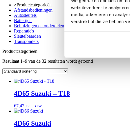
We gebruiken cookies om cont
×
Productcategorieën
websiteverkeer te analyseren
Afstandsbedieningen
media, adverteren en analys
Autosleutels
Batterijen
verstrekt of die ze hebben v
Behuizingen en onderdelen
Reparatie's
Sleutelbaarden
Transponders
Productcategorieën
Resultaat 1–9 van de 32 resultaten wordt getoond
4D65 Suzuki – T18
€
7,42
Incl. BTW
4D66 Suzuki