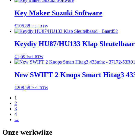
Key Maker Suzuki Software
€
105,88
Incl. BTW
Keydiy HU87/HU133 Klap Sleutelbaar
€
1,69
Incl. BTW
New SWIFT 2 Knops Smart Hitag3 43
€
208,58
Incl. BTW
1
2
3
4
→
Onze werkwijze