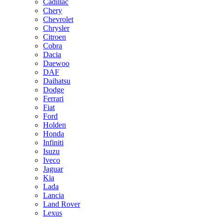
Cadillac
Chery
Chevrolet
Chrysler
Citroen
Cobra
Dacia
Daewoo
DAF
Daihatsu
Dodge
Ferrari
Fiat
Ford
Holden
Honda
Infiniti
Isuzu
Iveco
Jaguar
Kia
Lada
Lancia
Land Rover
Lexus