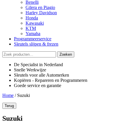
Benelli
Gilera en Piagio
Harley Davidson
Honda
Kawasaki
KTM
Yamaha
Programmeerservice
Sleutels slijpen & frezen
Zoeken
Zoeken
naar:
De Specialist in Nederland
Snelle Werkwijze
Sleutels voor alle Automerken
Kopiëren - Repareren en Programmeren
Goede service en garantie
Home
/
Suzuki
Terug
Suzuki