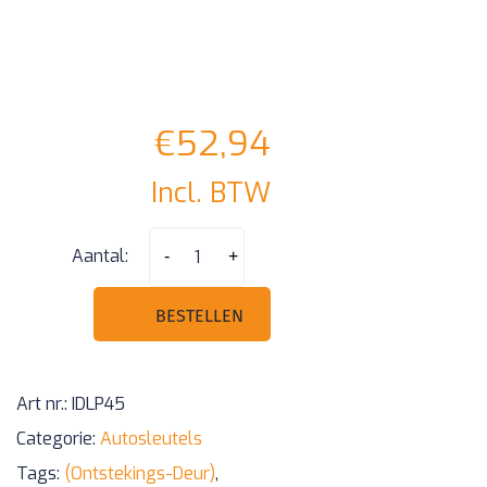
€
52,94
Incl. BTW
Hyundai
Aantal:
-
+
i10
/
BESTELLEN
Elentra
vergrendel
Art nr.:
IDLP45
set
Categorie:
Autosleutels
(Ontstekings-
Tags:
(Ontstekings-Deur)
,
Deur)