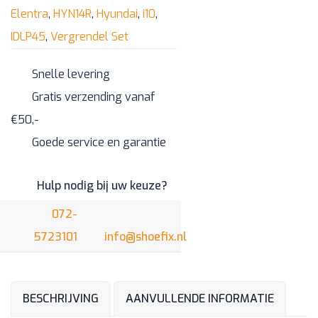
Elentra
,
HYN14R
,
Hyundai
,
i10
,
-
IDLP45
,
Vergrendel Set
HYN14R
aantal
Snelle levering
Gratis verzending vanaf
€50,-
Goede service en garantie
Hulp nodig bij uw keuze?
072-
5723101
info@shoefix.nl
BESCHRIJVING
AANVULLENDE INFORMATIE