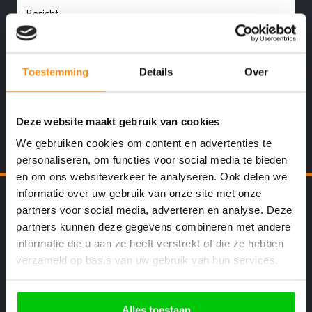
Toestemming
Details
Over
Deze website maakt gebruik van cookies
We gebruiken cookies om content en advertenties te
personaliseren, om functies voor social media te bieden
en om ons websiteverkeer te analyseren. Ook delen we
informatie over uw gebruik van onze site met onze
De Specialist in Nederland
partners voor social media, adverteren en analyse. Deze
partners kunnen deze gegevens combineren met andere
Goede service en garantie
informatie die u aan ze heeft verstrekt of die ze hebben
verzameld op basis van uw gebruik van hun services.
Kopiëren – Repareren en Programmeren
Sleutels voor alle Automerken
Alles toestaan