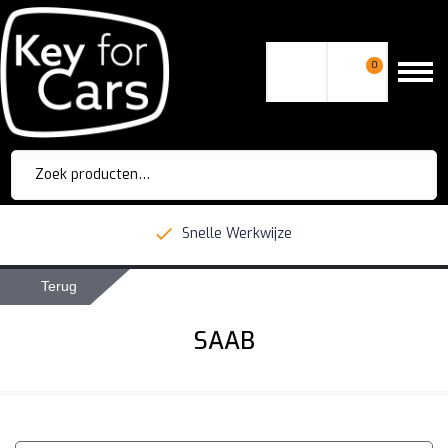
0
Zoeken
naar:
Snelle Werkwijze
Terug
SAAB