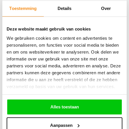
Toestemming
Details
Over
Deze website maakt gebruik van cookies
We gebruiken cookies om content en advertenties te
Saab 9-5 3 knops afstandsbediening Pcf7952E
personaliseren, om functies voor social media te bieden
434mhz
en om ons websiteverkeer te analyseren. Ook delen we
informatie over uw gebruik van onze site met onze
€
158,81
partners voor social media, adverteren en analyse. Deze
partners kunnen deze gegevens combineren met andere
Incl. BTW
informatie die u aan ze heeft verstrekt of die ze hebben
verzameld op basis van uw gebruik van hun services.
Alles toestaan
Saab nood sleutelbaard – Type1
Aanpassen