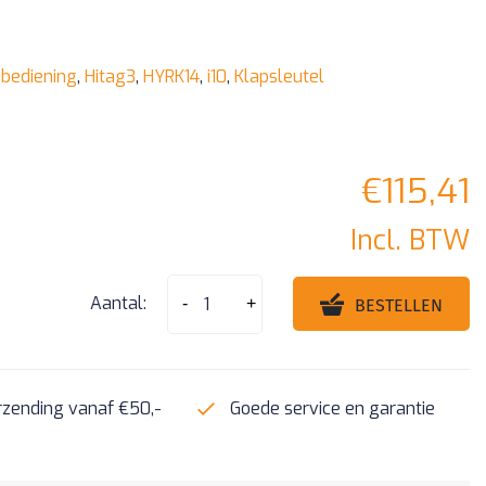
sbediening
,
Hitag3
,
HYRK14
,
i10
,
Klapsleutel
€
115,41
Incl. BTW
i10
Aantal:
-
+
BESTELLEN
/
Elentra
3
rzending vanaf €50,-
Goede service en garantie
knoppen
klapsleutel