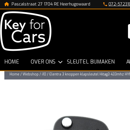
Pascalstraat 27 1704 RE Heerhugowaard
072-57231
n
De Specialist in Nederland
Snelle Werkwijze
HOME
OVER ONS
SLEUTEL BIJMAKEN
A
Home
/
Webshop
/
i10 / Elentra 3 knoppen klapsleutel Hitag3 433mhz H