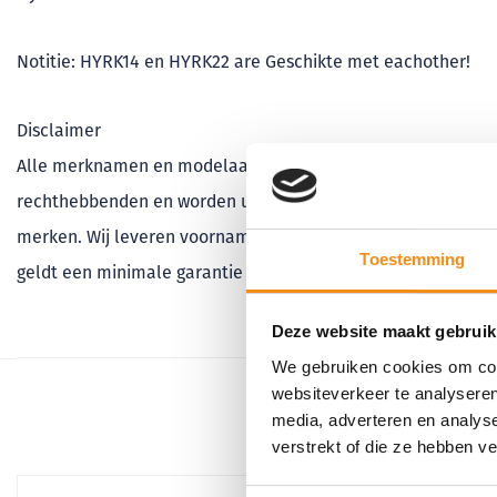
Notitie: HYRK14 en HYRK22 are Geschikte met eachother!
Disclaimer
Alle merknamen en modelaanduidingen die in dit artikel w
rechthebbenden en worden uitsluitend gebruikt om de compati
merken. Wij leveren voornamelijk compatibele, niet-origine
Toestemming
geldt een minimale garantie van 12 maanden, onverminderd
Deze website maakt gebruik
We gebruiken cookies om cont
websiteverkeer te analyseren
media, adverteren en analys
verstrekt of die ze hebben v