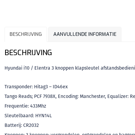
BESCHRIJVING
AANVULLENDE INFORMATIE
BESCHRIJVING
Hyundai i10 / Elentra 3 knoppen klapsleutel afstandsbedien
Transponder: Hitag3 – ID46ex
Tango Reads; PCF 7938X, Encoding: Manchester, Equalizer: Re
Frequentie: 433Mhz
Sleutelbaard: HYN14L
Batterij: CR2032
Knoppen: 3 knoppen; vergrendelen, ontgrendelen en bagger