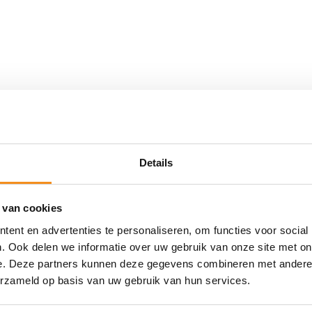
orden genoemd, waaronder de in dit artikel genoemde merken 
biliteit van onze producten aan te geven. Klapsleutels is niet
le producten. Originele producten kunnen desgewenst via onze
Details
 de wettelijke rechten van de consument.
 van cookies
ent en advertenties te personaliseren, om functies voor social
. Ook delen we informatie over uw gebruik van onze site met on
WELLLICHT OOK INTERRESANT
e. Deze partners kunnen deze gegevens combineren met andere i
erzameld op basis van uw gebruik van hun services.