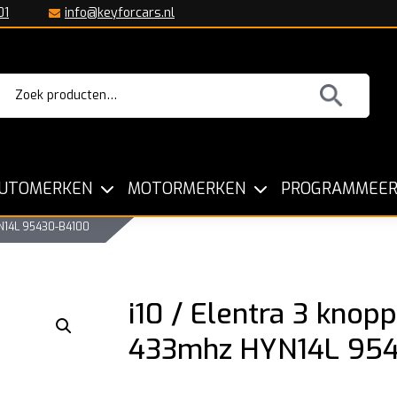
01
info@keyforcars.nl
Zoeken
aar:
Sleutels voor alle Automerken
Kopiëre
UTOMERKEN
MOTORMERKEN
PROGRAMMEER
YN14L 95430-B4100
i10 / Elentra 3 knop
433mhz HYN14L 95