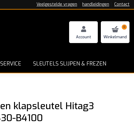
Veelgestelde vragen
handleidingen
Contact
0
n - Repareren en Programmeren
Goede service en ga
SERVICE
SLEUTELS SLIJPEN & FREZEN
pen klapsleutel Hitag3
430-B4100