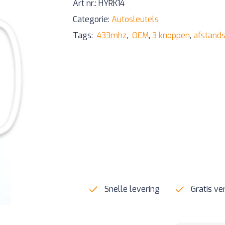
Art nr.:
HYRK14
Categorie:
Autosleutels
Tags:
433mhz
,
OEM
,
3 knoppen
,
afstand
Snelle levering
Gratis ve