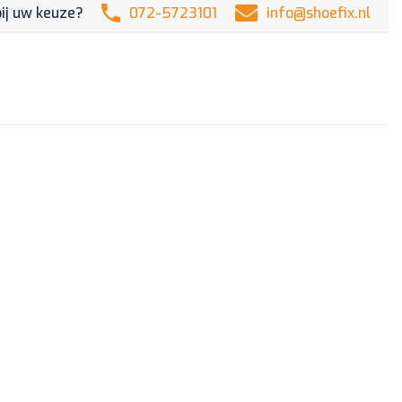
Hitag3
bij uw keuze?
072-5723101
info@shoefix.nl
433mhz
HYN14L
95430-
B4100
aantal