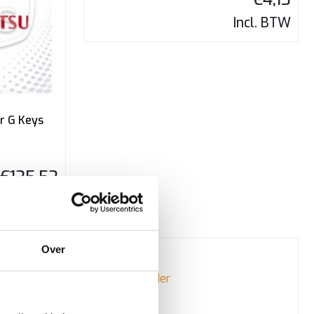
Incl. BTW
r G Keys
€
135,52
Incl. BTW
Over
 Pagina: 5B