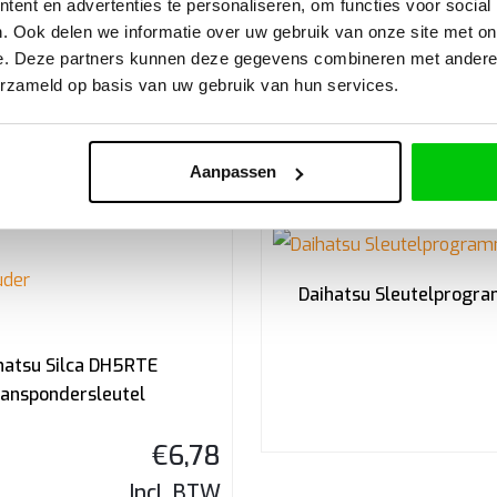
ent en advertenties te personaliseren, om functies voor social
. Ook delen we informatie over uw gebruik van onze site met on
€
9,53
e. Deze partners kunnen deze gegevens combineren met andere i
Incl. BTW
erzameld op basis van uw gebruik van hun services.
Aanpassen
Daihatsu Sleutelprogr
hatsu Silca DH5RTE
anspondersleutel
€
6,78
Incl. BTW