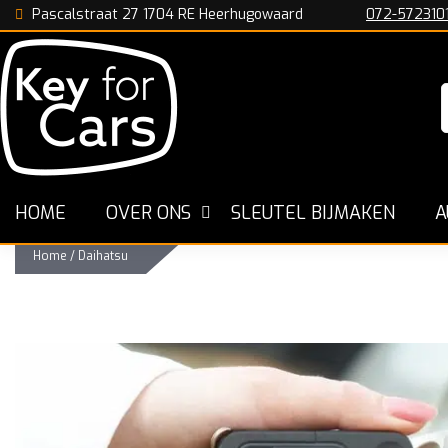
Pascalstraat 27 1704 RE Heerhugowaard
072-572310
n
De Specialist in Nederland
Snelle Werkwijze
HOME
OVER ONS
SLEUTEL BIJMAKEN
A
Home
/
Daihatsu