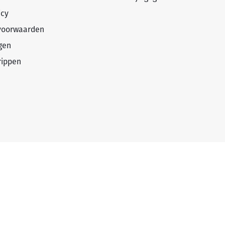
icy
voorwaarden
gen
rippen