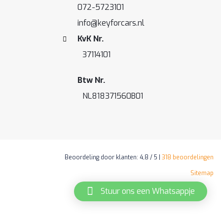
072-5723101
info@keyforcars.nl
KvK Nr.
37114101
Btw Nr.
NL818371560B01
Beoordeling
door klanten:
4,8
/
5
|
318
beoordelingen
Sitemap
Stuur ons een Whatsappje