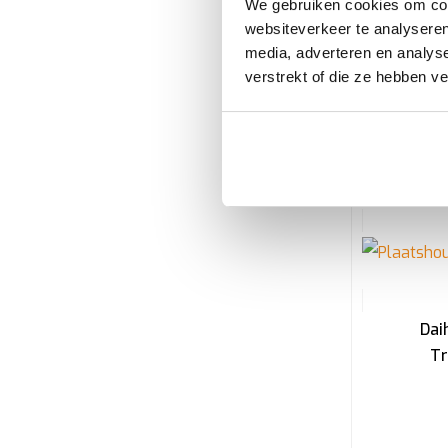
We gebruiken cookies om cont
websiteverkeer te analyseren
media, adverteren en analys
verstrekt of die ze hebben v
Dai
Tr