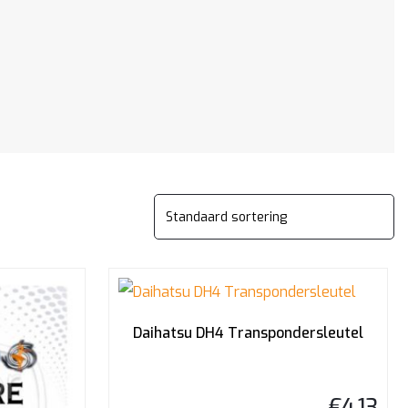
Daihatsu DH4 Transpondersleutel
€
4,13