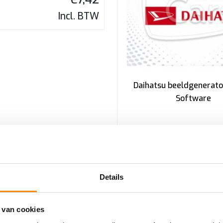
Incl. BTW
Daihatsu beeldgenerato
Software
Details
 Transponder – Pagina: 3B
 van cookies
Daihatsu G Transponderl –