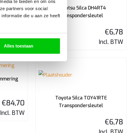
 media te bieden en om ons
Daihatsu Silca DH4RT4
ze partners voor social
Transpondersleutel
nformatie die u aan ze heeft
€
9,53
€
6,78
Incl. BTW
Incl. BTW
Alles toestaan
ammering
Toyota Silca TOY41RTE
€
84,70
Transpondersleutel
Incl. BTW
€
6,78
Incl. BTW