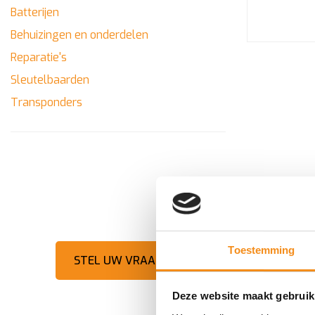
Batterijen
Behuizingen en onderdelen
Reparatie's
Sleutelbaarden
Transponders
HULP NODIG?
Toestemming
STEL UW VRAAG
Daihatsu G
Deze website maakt gebruik