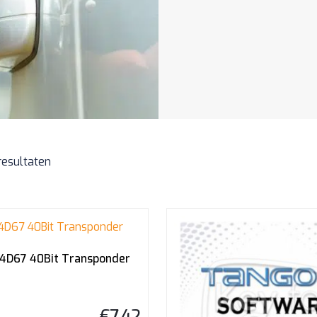
resultaten
 4D67 40Bit Transponder
€
7,42