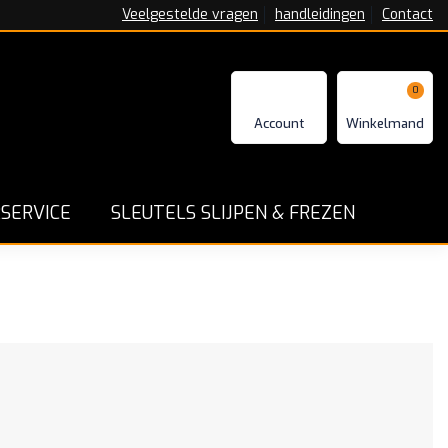
Veelgestelde vragen
handleidingen
Contact
0
n - Repareren en Programmeren
Goede service en ga
SERVICE
SLEUTELS SLIJPEN & FREZEN