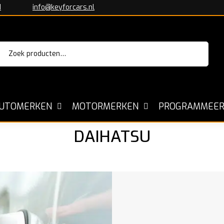
1
info@keyforcars.nl
Zoeken
aar:
Sleutels voor alle Automerken
Kopiëre
UTOMERKEN
MOTORMERKEN
PROGRAMMEER
DAIHATSU