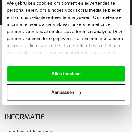
We gebruiken cookies om content en advertenties te
personaliseren, om functies voor social media te bieden
Sleutels voor alle Automerken
en om ons websiteverkeer te analyseren. Ook delen we
informatie over uw gebruik van onze site met onze
partners voor social media, adverteren en analyse. Deze
partners kunnen deze gegevens combineren met andere
PRODUCTEN & DIENSTEN
informatie die u aan ze heeft verstrekt of die ze hebben
verzameld op basis van uw gebruik van hun services.
Autosleutels
Afstandsbedieningen
Alles toestaan
Behuizingen en onderdelen
Transponders
Aanpassen
Aanbiedingen
INFORMATIE
Veelgestelde vragen