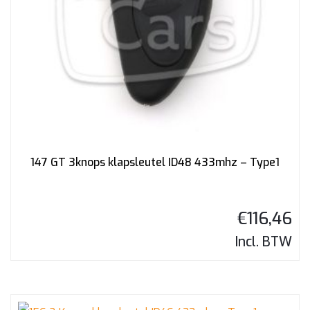
147 GT 3knops klapsleutel ID48 433mhz – Type1
€
116,46
Incl. BTW