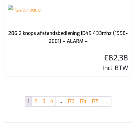
206 2 knops afstandsbediening ID45 433mhz (1998-
2001) – ALARM –
€
82,38
Incl. BTW
1
2
3
4
…
173
174
175
→