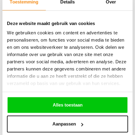
Toestemming
Details
Over
Deze website maakt gebruik van cookies
B30 – Nieuw Universeel Type 3 Knops Klapsleutel
We gebruiken cookies om content en advertenties te
personaliseren, om functies voor social media te bieden
en om ons websiteverkeer te analyseren. Ook delen we
informatie over uw gebruik van onze site met onze
partners voor social media, adverteren en analyse. Deze
€
21,07
partners kunnen deze gegevens combineren met andere
informatie die u aan ze heeft verstrekt of die ze hebben
Incl. BTW
verzameld op basis van uw gebruik van hun services.
Alles toestaan
156 2 Knops klapsleutel ID46 433mhz – Type1
Aanpassen