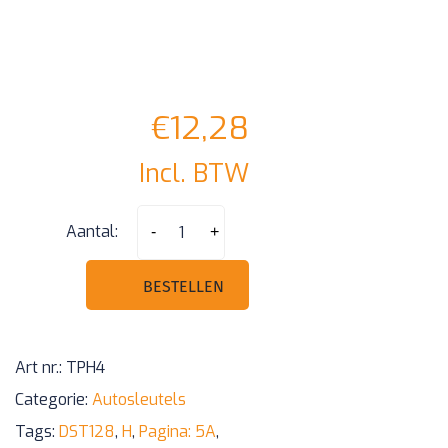
€
12,28
Incl. BTW
Toyota
Aantal:
-
+
H
DST128
BESTELLEN
-
Pagina:
Art nr.:
TPH4
5A
Categorie:
Autosleutels
aantal
Tags:
DST128
,
H
,
Pagina: 5A
,