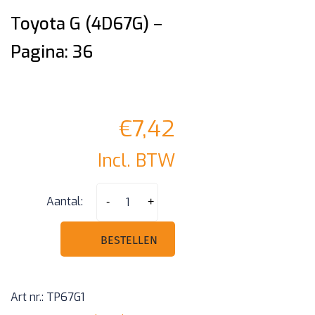
Toyota G (4D67G) –
Pagina: 36
€
7,42
Incl. BTW
Toyota
Aantal:
-
+
G
(4D67G)
BESTELLEN
-
Pagina:
Art nr.:
TP67G1
36