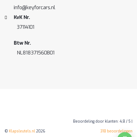
info@keyforcars.nl
KvK Nr.
37114101
Btw Nr.
NL818371560B01
Beoordeling
door klanten:
4,8
/
5
|
©
Klapsleutels.nl
2026
318
beoordelingen