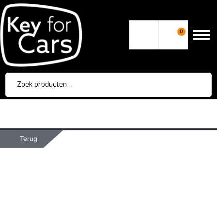
0
Zoeken
naar:
Terug