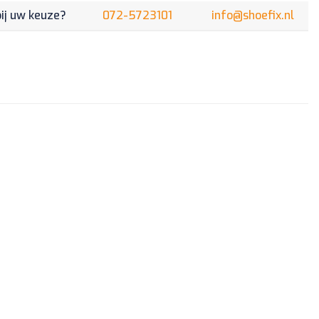
KORT
bij uw keuze?
072-5723101
info@shoefix.nl
aantal