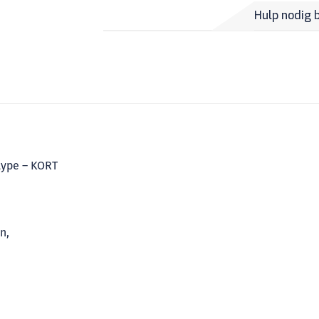
Hulp nodig 
type – KORT
n,