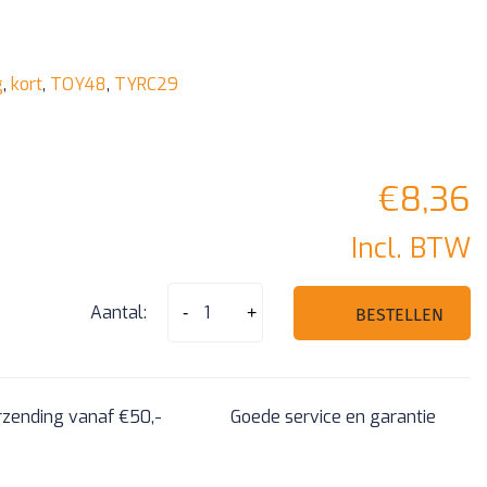
g
,
kort
,
TOY48
,
TYRC29
€
8,36
Incl. BTW
TOY48
Aantal:
-
+
BESTELLEN
3
Knop
Afstandsbediening
rzending vanaf €50,-
Goede service en garantie
Behuizing
-