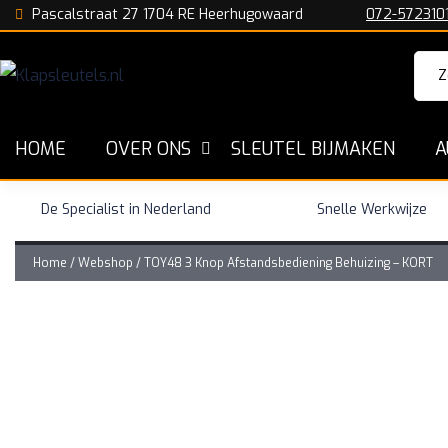
Pascalstraat 27 1704 RE Heerhugowaard
072-572310
Zoe
naar
HOME
OVER ONS
SLEUTEL BIJMAKEN
A
De Specialist in Nederland
Snelle Werkwijze
Home
/
Webshop
/
TOY48 3 Knop Afstandsbediening Behuizing – KORT