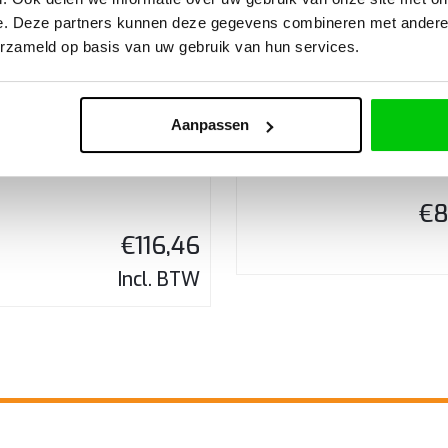
e. Deze partners kunnen deze gegevens combineren met andere i
erzameld op basis van uw gebruik van hun services.
BMW – Vol pakk
s klapsleutel ID46 433mhz
Aanpassen
– Type1
€
8
€
116,46
Incl. BTW