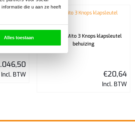
nformatie die u aan ze heeft
et
Giulietta Mito 3 Knops klapsleutel
Alles toestaan
behuizing
.046,50
€
20,64
Incl. BTW
Incl. BTW