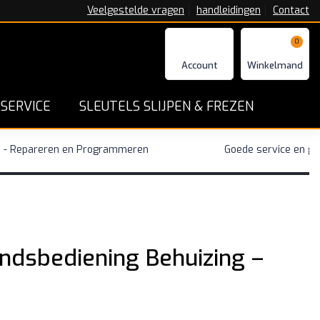
Veelgestelde vragen
handleidingen
Contact
0
SERVICE
SLEUTELS SLIJPEN & FREZEN
n - Repareren en Programmeren
Goede service en ga
ndsbediening Behuizing –