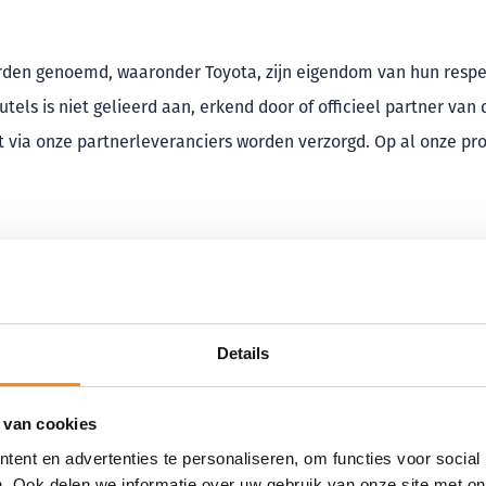
rden genoemd, waaronder Toyota, zijn eigendom van hun resp
tels is niet gelieerd aan, erkend door of officieel partner va
t via onze partnerleveranciers worden verzorgd. Op al onze p
Details
 van cookies
WELLLICHT OOK INTERRESANT
ent en advertenties te personaliseren, om functies voor social
. Ook delen we informatie over uw gebruik van onze site met on