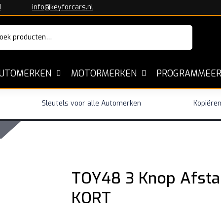
1
info@keyforcars.nl
ken
:
UTOMERKEN
MOTORMERKEN
PROGRAMMEER
Sleutels voor alle Automerken
Kopiëre
TOY48 3 Knop Afsta
KORT