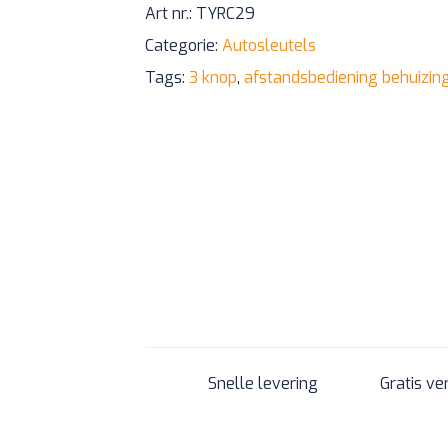
Art nr.:
TYRC29
Categorie:
Autosleutels
Tags:
3 knop
,
afstandsbediening behuizin
Snelle levering
Gratis ve