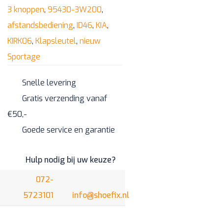
3 knoppen
,
95430-3W200
,
95430-
afstandsbediening
,
ID46
,
KIA
,
3W200
KIRK06
,
Klapsleutel
,
nieuw
aantal
Sportage
Snelle levering
Gratis verzending vanaf
€50,-
Goede service en garantie
Hulp nodig bij uw keuze?
072-
5723101
info@shoefix.nl