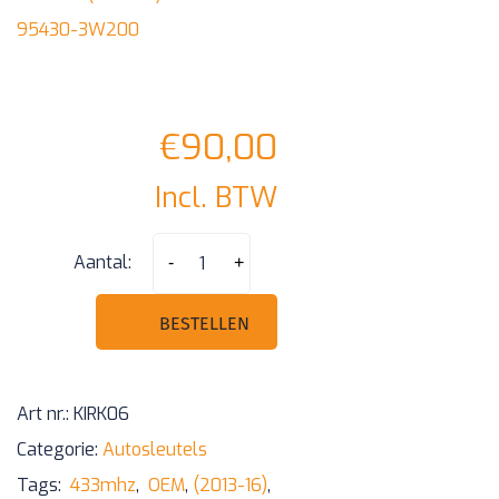
€
90,00
Incl. BTW
Sportage
Aantal:
-
+
3
knoppen
BESTELLEN
klapsleutel
ID46
Art nr.:
KIRK06
433mhz
Categorie:
Autosleutels
(2013-
Tags:
433mhz
,
OEM
,
(2013-16)
,
16)