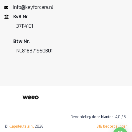
info@keyforcars.nl
KvK Nr.
37114101
Btw Nr.
NL818371560B01
Beoordeling
door klanten:
4,8
/
5
|
©
Klapsleutels.nl
2026
318
beoordelingen