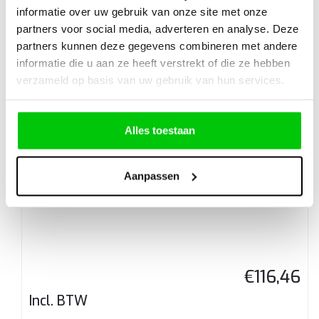
informatie over uw gebruik van onze site met onze
B21 – Nieuw Universeel Type 4 Knops klapsleutel
partners voor social media, adverteren en analyse. Deze
partners kunnen deze gegevens combineren met andere
informatie die u aan ze heeft verstrekt of die ze hebben
verzameld op basis van uw gebruik van hun services.
€
21,07
Incl. BTW
Alles toestaan
Aanpassen
147 GT 3knops klapsleutel ID48 433mhz – Type1
€
116,46
Incl. BTW