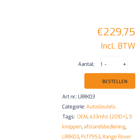
€
229,75
Incl. BTW
Range
Aantal:
-
+
Rover
5
BESTELLEN
knoppen
Art nr.:
LRRK03
smart
Categorie:
Autosleutels
Pcf7953
Tags:
OEM
,
433mhz (2010+)
,
5
433mhz
knoppen
,
afstandsbediening
,
aantal
LRRK03
,
Pcf7953
,
Range Rover