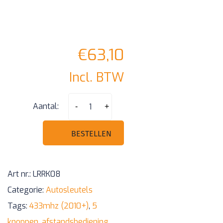
€
63,10
Incl. BTW
Range
Aantal:
-
+
Rover
5
BESTELLEN
knoppen
smart
Art nr.:
LRRK08
Pcf7953
Categorie:
Autosleutels
433mhz
Tags:
433mhz (2010+)
,
5
compatibel,
knoppen
,
afstandsbediening
,