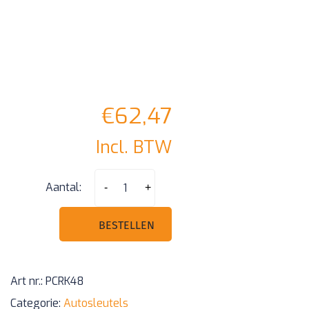
€
62,47
Incl. BTW
PEUGEOT
Aantal:
-
+
508
308
BESTELLEN
NCF29A1M
315mhz
Art nr.:
PCRK48
2019+
Categorie:
Autosleutels