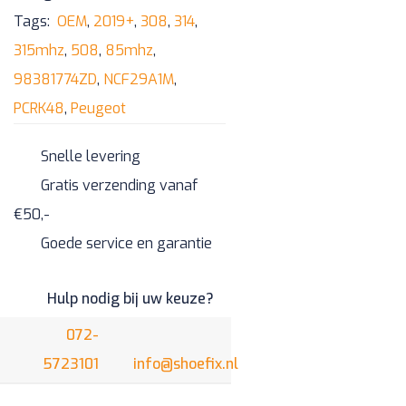
98381774ZD
Tags:
OEM
,
2019+
,
308
,
314
,
aantal
315mhz
,
508
,
85mhz
,
98381774ZD
,
NCF29A1M
,
PCRK48
,
Peugeot
Snelle levering
Gratis verzending vanaf
€50,-
Goede service en garantie
Hulp nodig bij uw keuze?
072-
5723101
info@shoefix.nl