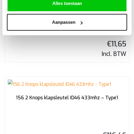
Alles toestaan
Alfa Romeo SIP22 Noodsleutelbaard
Aanpassen
€
11,65
Incl. BTW
156 2 Knops klapsleutel ID46 433mhz – Type1