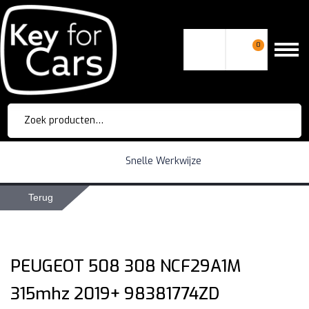
0
Zoeken
naar:
Snelle Werkwijze
Terug
PEUGEOT 508 308 NCF29A1M
315mhz 2019+ 98381774ZD