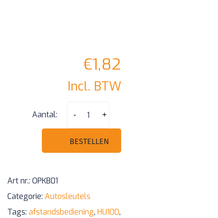
€
1,82
Incl. BTW
Opel
Aantal:
-
+
HU100
klapsleutel
BESTELLEN
afstandsbediening
Sleutelbaard
Art nr.:
OPKB01
aantal
Categorie:
Autosleutels
Tags:
afstandsbediening
,
HU100
,