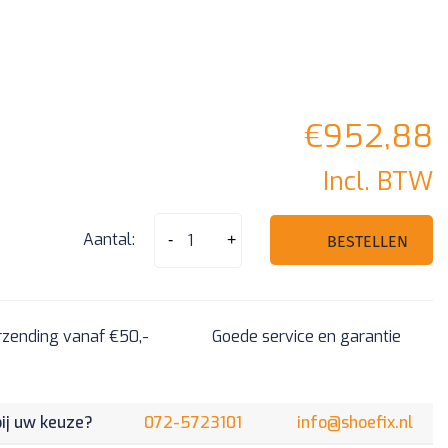
€
952,88
Incl. BTW
ON014
Aantal:
-
+
BESTELLEN
-
Advanced
configuration
rzending vanaf €50,-
Goede service en garantie
aantal
bij uw keuze?
072-5723101
info@shoefix.nl