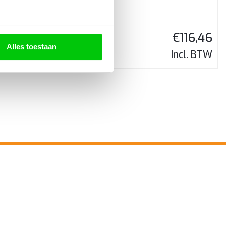
€
8,16
€
116,46
Alles toestaan
Incl. BTW
Incl. BTW
SPRAAK