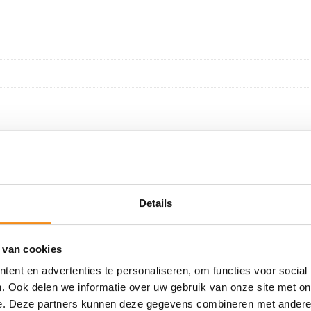
WELLLICHT OOK INTERRESANT
Details
 van cookies
ent en advertenties te personaliseren, om functies voor social
Bmw 2 knops, koop behuiz
. Ook delen we informatie over uw gebruik van onze site met on
afstandsbediening
02 – Geavanceerde
e. Deze partners kunnen deze gegevens combineren met andere i