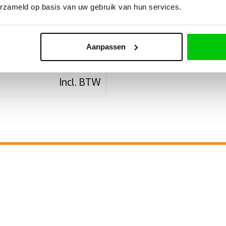
erkendiagnose, BMW-
erzameld op basis van uw gebruik van hun services.
en Sleutelprogrammering
Aanpassen
€
847,00
Incl. BTW
EEN VRAAG OF MAAK EEN AF