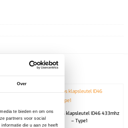
Over
 media te bieden en om ons
ing van een
156 2 Knops klapsleutel ID46 433mhz
ze partners voor social
 Hu58
– Type1
nformatie die u aan ze heeft