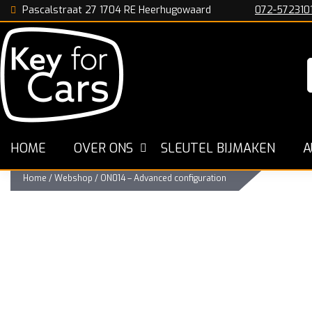
Pascalstraat 27 1704 RE Heerhugowaard
072-572310
n
De Specialist in Nederland
Snelle Werkwijze
HOME
OVER ONS
SLEUTEL BIJMAKEN
A
Home
/
Webshop
/
ON014 – Advanced configuration