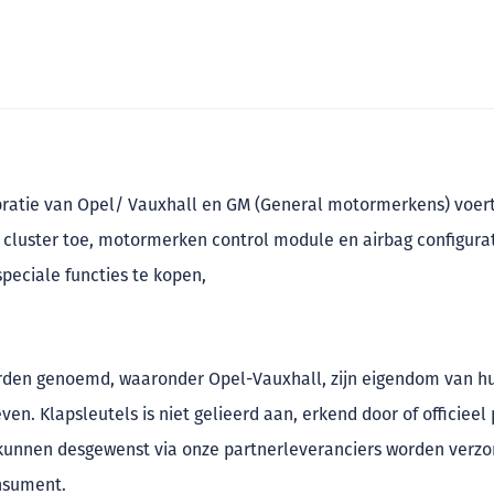
ibratie van Opel/ Vauxhall en GM (General motormerkens) voer
cluster toe, motormerken control module en airbag configurati
peciale functies te kopen,
orden genoemd, waaronder Opel-Vauxhall, zijn eigendom van h
en. Klapsleutels is niet gelieerd aan, erkend door of officiee
 kunnen desgewenst via onze partnerleveranciers worden verzo
nsument.