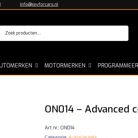
1
info@keyforcars.nl
Zoeken
aar:
Sleutels voor alle Automerken
Kopiëre
UTOMERKEN
MOTORMERKEN
PROGRAMMEER
ON014 – Advanced c
Art nr.:
ON014
Categorie:
Autosleutels