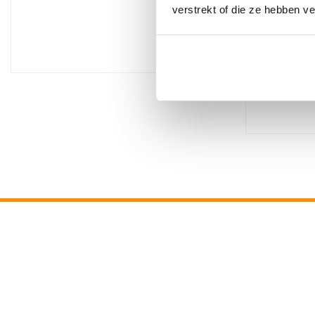
motorm
verstrekt of die ze hebben v
motormerk
€
11,65
Incl. BTW
STEL 