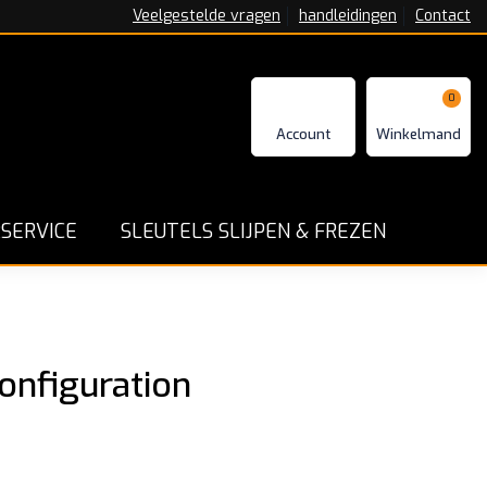
Veelgestelde vragen
handleidingen
Contact
0
n - Repareren en Programmeren
Goede service en ga
SERVICE
SLEUTELS SLIJPEN & FREZEN
onfiguration