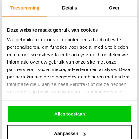
Toestemming
Details
Over
Deze website maakt gebruik van cookies
We gebruiken cookies om content en advertenties te
TA40 – ABRITES Alfa Romeo Giulia/Stelvio sleutel
personaliseren, om functies voor social media te bieden
en om ons websiteverkeer te analyseren. Ook delen we
informatie over uw gebruik van onze site met onze
partners voor social media, adverteren en analyse. Deze
partners kunnen deze gegevens combineren met andere
€
210,70
informatie die u aan ze heeft verstrekt of die ze hebben
verzameld op basis van uw gebruik van hun services.
Incl. BTW
Alles toestaan
Aanpassen