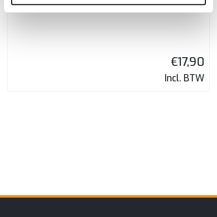
156 2Knops klapsleutel Remote Case – Type2
€
17,90
Incl. BTW