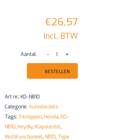
€
26,57
Incl. BTW
NB10
Aantal:
-
+
–
MultiFunctioneel
BESTELLEN
Honda
Type
Art nr.:
KD-NB10
3
Categorie:
Autosleutels
knoppen
Tags:
3 knoppen
,
Honda
,
KD-
klapsleutel
NB10
,
Keydiy
,
Klapsleutel
,
aantal
MultiFunctioneel
,
NB10
,
Type