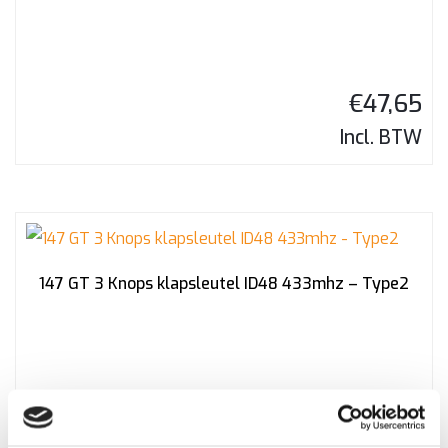
€
47,65
Incl. BTW
147 GT 3 Knops klapsleutel ID48 433mhz – Type2
€
116,46
Incl. BTW