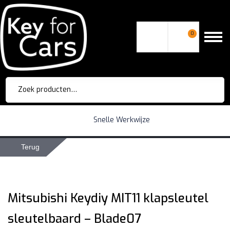
0
Zoeken
naar:
Snelle Werkwijze
Terug
Mitsubishi Keydiy MIT11 klapsleutel
sleutelbaard – Blade07