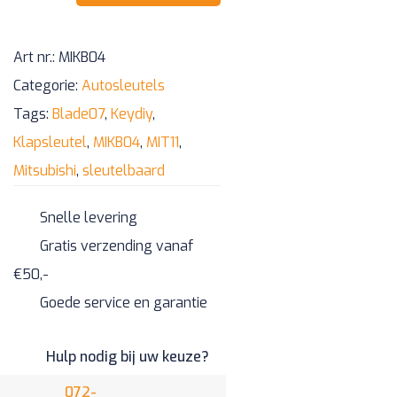
klapsleutel
sleutelbaard
Art nr.:
MIKB04
-
Categorie:
Autosleutels
Blade07
Tags:
Blade07
,
Keydiy
,
aantal
Klapsleutel
,
MIKB04
,
MIT11
,
Mitsubishi
,
sleutelbaard
Snelle levering
Gratis verzending vanaf
€50,-
Goede service en garantie
Hulp nodig bij uw keuze?
072-