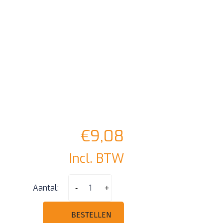
€
9,08
Incl. BTW
Mitsubishi
Aantal:
-
+
Keydiy
MIT11
BESTELLEN