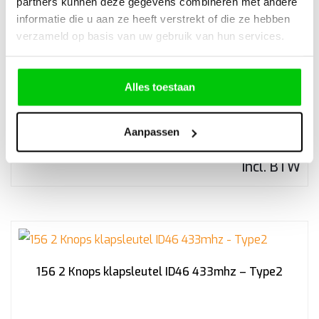
partners kunnen deze gegevens combineren met andere
informatie die u aan ze heeft verstrekt of die ze hebben
verzameld op basis van uw gebruik van hun services.
Alfa Romeo 3 Knops afstandsbediening “Smart”
behuizing
Alles toestaan
Aanpassen
€
28,59
Incl. BTW
156 2 Knops klapsleutel ID46 433mhz – Type2