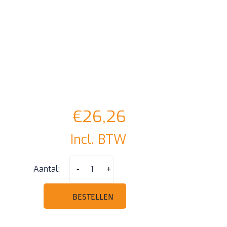
€
26,26
Incl. BTW
Mitsubishi
Aantal:
-
+
3
knoppen
BESTELLEN
smart