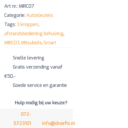
afstandsbediening
Art nr.:
MIRC07
behuizing
Categorie:
Autosleutels
aantal
Tags:
3 knoppen
,
afstandsbediening behuizing
,
MIRC07
,
Mitsubishi
,
Smart
Snelle levering
Gratis verzending vanaf
€50,-
Goede service en garantie
Hulp nodig bij uw keuze?
072-
5723101
info@shoefix.nl