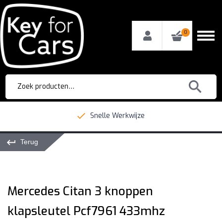
0
Zoeken
naar:
Snelle Werkwijze
Sl
Terug
Mercedes Citan 3 knoppen
klapsleutel Pcf7961 433mhz