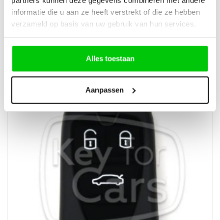
€
17,90
informatie die u aan ze heeft verstrekt of die ze hebben
verzameld op basis van uw gebruik van hun services.
Incl. BTW
Alles toestaan
Aanpassen