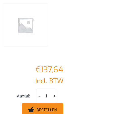
€
137,64
Incl. BTW
Mercedes
Aantal:
-
+
Citan
3
BESTELLEN