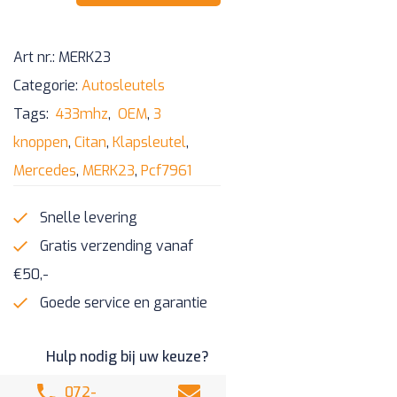
knoppen
klapsleutel
Art nr.:
MERK23
Pcf7961
Categorie:
Autosleutels
433mhz
Tags:
433mhz
,
OEM
,
3
aantal
knoppen
,
Citan
,
Klapsleutel
,
Mercedes
,
MERK23
,
Pcf7961
Snelle levering
Gratis verzending vanaf
€50,-
Goede service en garantie
Hulp nodig bij uw keuze?
072-