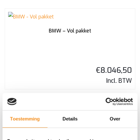
BMW – Vol pakket
€
8.046,50
Incl. BTW
Toestemming
Details
Over
CB303 – AVDI kabel voor connectie met Benelli Bikes