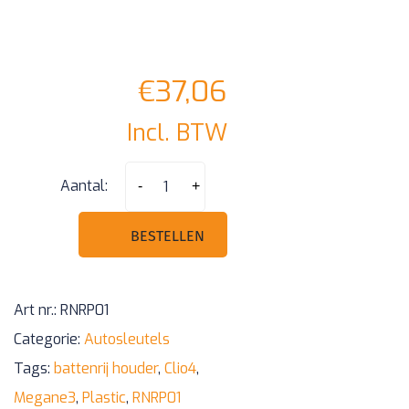
€
37,06
Incl. BTW
Megane
Aantal:
-
+
3
Clio4
BESTELLEN
Batterijhouder
Kunststof
Art nr.:
RNRP01
aantal
Categorie:
Autosleutels
Tags:
battenrij houder
,
Clio4
,
Megane3
,
Plastic
,
RNRP01