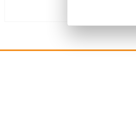
€
210,70
Incl. BTW
STEL 