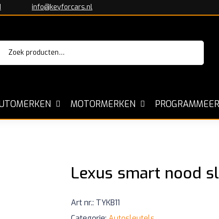
1
info@keyforcars.nl
Zoeken
aar:
Sleutels voor alle Automerken
Kopiëre
UTOMERKEN
MOTORMERKEN
PROGRAMMEER
Lexus smart nood s
Art nr.:
TYKB11
Categorie:
Autosleutels