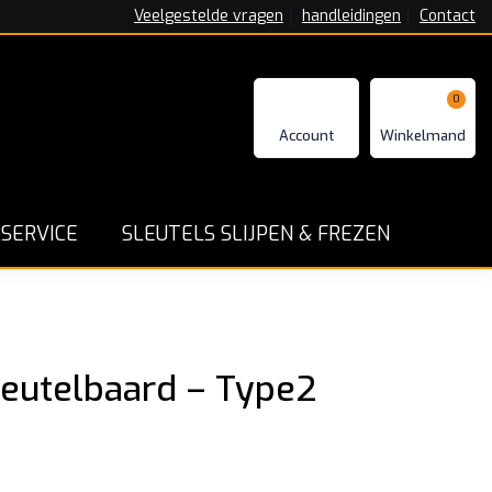
Veelgestelde vragen
handleidingen
Contact
0
n - Repareren en Programmeren
Goede service en ga
SERVICE
SLEUTELS SLIJPEN & FREZEN
leutelbaard – Type2