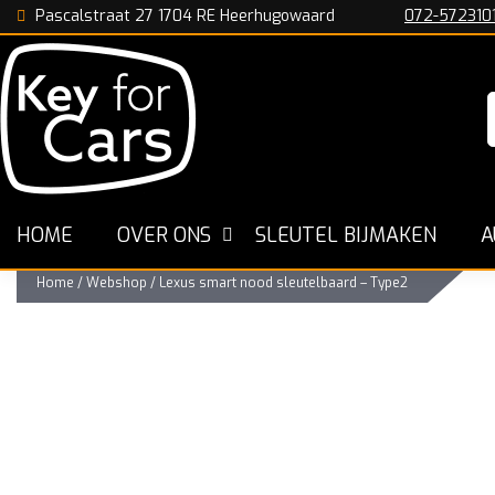
Pascalstraat 27 1704 RE Heerhugowaard
072-572310
n
De Specialist in Nederland
Snelle Werkwijze
HOME
OVER ONS
SLEUTEL BIJMAKEN
A
Home
/
Webshop
/
Lexus smart nood sleutelbaard – Type2