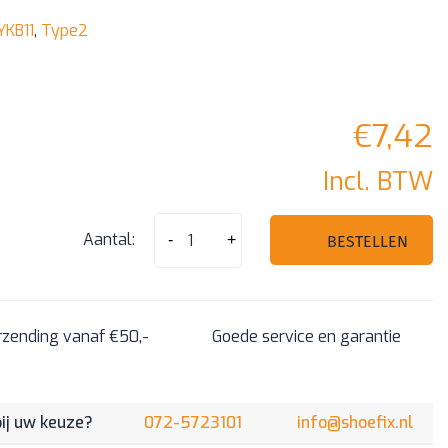
YKB11
,
Type2
€
7,42
Incl. BTW
Lexus
Aantal:
-
+
BESTELLEN
smart
nood
sleutelbaard
rzending vanaf €50,-
Goede service en garantie
-
Type2
aantal
bij uw keuze?
072-5723101
info@shoefix.nl