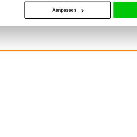
€
17,90
Aanpassen
Incl. BTW
EEN VRAAG OF MAAK EEN AF
Heeft u een vraag over onze producten of diensten?
Of wilt u een afspraak maken bij ons in Heerhugowaard.
Vul hieronder uw gegevens in en uw vraag
dan nemen wij zo snel mogelijk contact met u op.