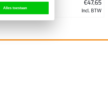
€
116,46
€
47,65
Alles toestaan
Incl. BTW
Incl. BTW
SPRAAK