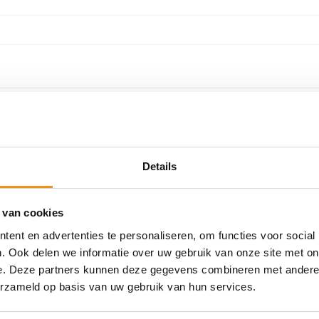
WELLLICHT OOK INTERRESANT
Details
 van cookies
o 156 2Knops klapsleutel
147 GT 3 Knops klapsle
ent en advertenties te personaliseren, om functies voor social
. Ook delen we informatie over uw gebruik van onze site met on
behuizing
433mhz – Type
e. Deze partners kunnen deze gegevens combineren met andere i
erzameld op basis van uw gebruik van hun services.