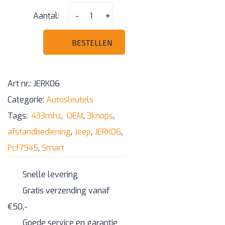
JEEP
Aantal:
-
+
3
knops
BESTELLEN
Smart
afstandsbediening
Art nr.:
JERK06
Pcf7945
Categorie:
Autosleutels
433mhz
Tags:
433mhz
,
OEM
,
3knops
,
aantal
afstandbediening
,
Jeep
,
JERK06
,
Pcf7945
,
Smart
Snelle levering
Gratis verzending vanaf
€50,-
Goede service en garantie