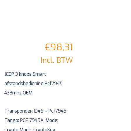
€
98,31
Incl. BTW
JEEP 3 knops Smart
afstandsbediening Pcf7945
433mhz OEM
Transponder: ID46 – Pcf7945
Tango: PCF 7945A, Mode:
Crypto Mode, CryptoKey: