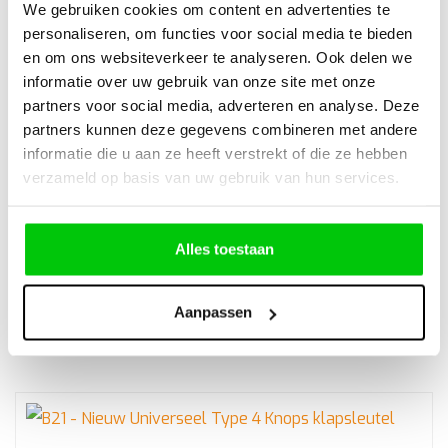
We gebruiken cookies om content en advertenties te
WELLLICHT OOK INTERRESANT
personaliseren, om functies voor social media te bieden
en om ons websiteverkeer te analyseren. Ook delen we
informatie over uw gebruik van onze site met onze
partners voor social media, adverteren en analyse. Deze
partners kunnen deze gegevens combineren met andere
informatie die u aan ze heeft verstrekt of die ze hebben
Alfa Romeo 147 3 Knops klapsleutel behuizing
verzameld op basis van uw gebruik van hun services.
Alles toestaan
€
17,90
Aanpassen
Incl. BTW