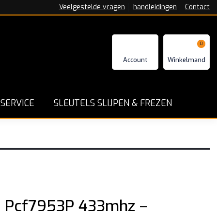
Veelgestelde vragen
handleidingen
Contact
0
SERVICE
SLEUTELS SLIJPEN & FREZEN
n Pcf7953P 433mhz –