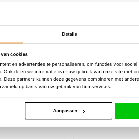
rden genoemd, waaronder Jaguar, zijn eigendom van hun respe
tels is niet gelieerd aan, erkend door of officieel partner va
Details
t via onze partnerleveranciers worden verzorgd. Op al onze p
 van cookies
ent en advertenties te personaliseren, om functies voor social
. Ook delen we informatie over uw gebruik van onze site met on
e. Deze partners kunnen deze gegevens combineren met andere i
erzameld op basis van uw gebruik van hun services.
Aanpassen
WELLLICHT OOK INTERRESANT