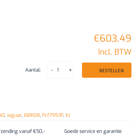
€
603,49
Incl. BTW
Jaguar
Aantal:
-
+
BESTELLEN
XJ
5
knoppen
Pcf7953P
433mhz
40
,
Jaguar
,
JGRK08
,
Pcf7953P
,
XJ
-
rzending vanaf €50,-
Goede service en garantie
C2D22340