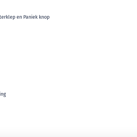
terklep en Paniek knop
ing