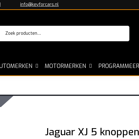
1
info@keyforcars.nl
Zoeken
aar:
UTOMERKEN
MOTORMERKEN
PROGRAMMEER
Jaguar XJ 5 knoppe