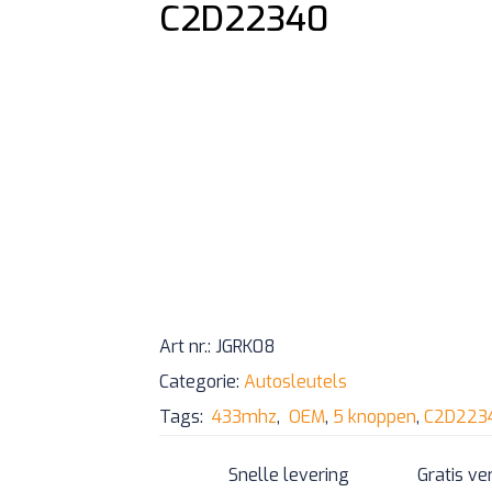
C2D22340
Art nr.:
JGRK08
Categorie:
Autosleutels
Tags:
433mhz
,
OEM
,
5 knoppen
,
C2D223
Snelle levering
Gratis ve