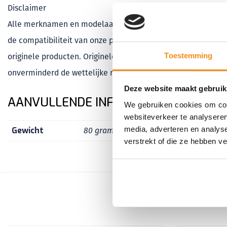
Disclaimer
Alle merknamen en modelaanduidingen die in dit artikel wo
de compatibiliteit van onze producten aan te geven. Klapsleu
Toestemming
originele producten. Originele producten kunnen desgewens
onverminderd de wettelijke rechten van de consument.
Deze website maakt gebruik
AANVULLENDE INFORMATIE
We gebruiken cookies om cont
websiteverkeer te analyseren
media, adverteren en analys
Gewicht
80 gram
verstrekt of die ze hebben v