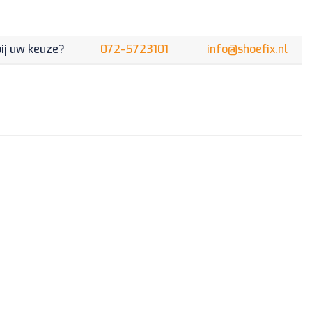
aantal
bij uw keuze?
072-5723101
info@shoefix.nl