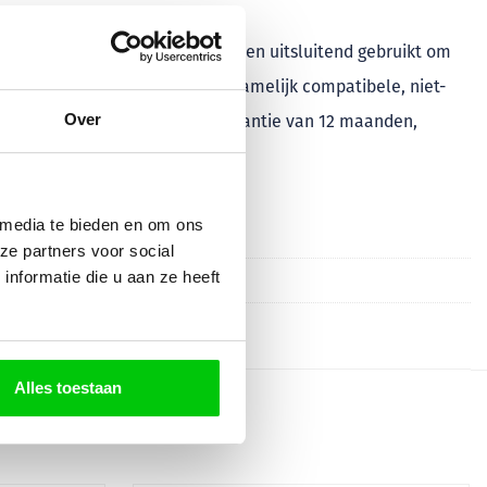
ctieve rechthebbenden en worden uitsluitend gebruikt om
n deze merken. Wij leveren voornamelijk compatibele, niet-
Over
roducten geldt een minimale garantie van 12 maanden,
 media te bieden en om ons
ze partners voor social
nformatie die u aan ze heeft
Alles toestaan