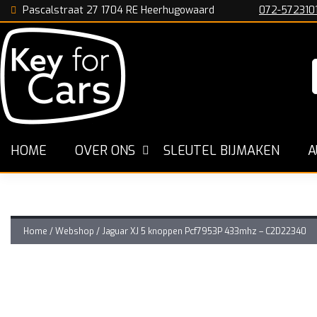
Pascalstraat 27 1704 RE Heerhugowaard
072-572310
n
HOME
OVER ONS
SLEUTEL BIJMAKEN
A
Home
/
Webshop
/
Jaguar XJ 5 knoppen Pcf7953P 433mhz – C2D22340