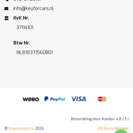
info@keyforcars.nl
KvK Nr.
37114101
Btw Nr.
NL818371560B01
Beoordeling
door klanten:
4,8
/
5
|
©
Klapsleutels.nl
2026
318
beoordelingen