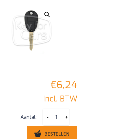
€
6,24
Incl. BTW
Hyundai
Aantal:
-
+
Starex
2
BESTELLEN