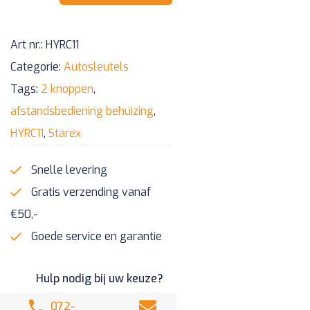
knoppen
afstandsbediening
Art nr.:
HYRC11
behuizing
Categorie:
Autosleutels
aantal
Tags:
2 knoppen
,
afstandsbediening behuizing
,
HYRC11
,
Starex
Snelle levering
Gratis verzending vanaf
€50,-
Goede service en garantie
Hulp nodig bij uw keuze?
072-