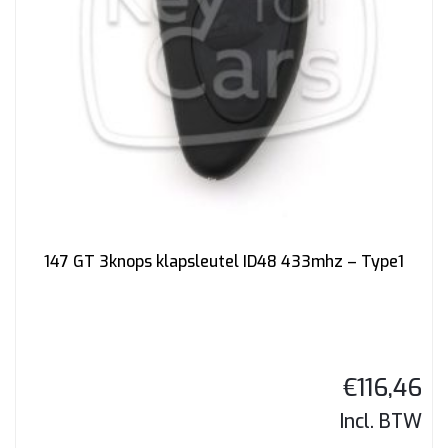
147 GT 3knops klapsleutel ID48 433mhz – Type1
€
116,46
Incl. BTW