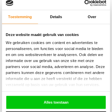
156 2 Knops klapsleutel ID46 433mhz – Type1
Toestemming
Details
Over
Deze website maakt gebruik van cookies
€
116,46
We gebruiken cookies om content en advertenties te
Incl. BTW
personaliseren, om functies voor social media te bieden
en om ons websiteverkeer te analyseren. Ook delen we
informatie over uw gebruik van onze site met onze
partners voor social media, adverteren en analyse. Deze
partners kunnen deze gegevens combineren met andere
informatie die u aan ze heeft verstrekt of die ze hebben
verzameld op basis van uw gebruik van hun services.
Alles toestaan