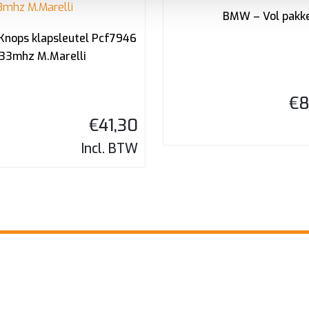
BMW – Vol pakk
 Knops klapsleutel Pcf7946
33mhz M.Marelli
€
8
€
41,30
Incl. BTW