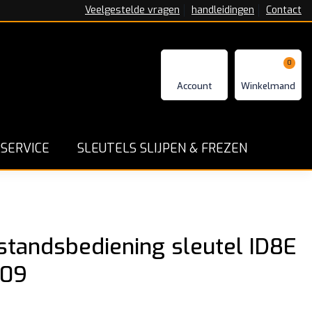
Veelgestelde vragen
handleidingen
Contact
0
n - Repareren en Programmeren
Goede service en ga
SERVICE
SLEUTELS SLIJPEN & FREZEN
tandsbediening sleutel ID8E
309