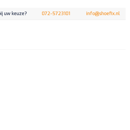
ID8E
433mhz
bij uw keuze?
072-5723101
info@shoefix.nl
35111-
SEA-
309
aantal