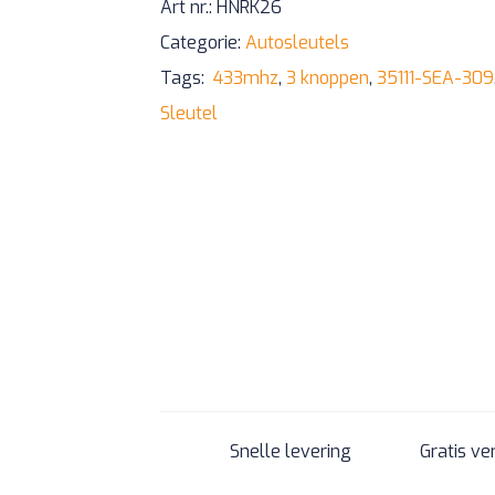
Art nr.:
HNRK26
Categorie:
Autosleutels
Tags:
433mhz
,
3 knoppen
,
35111-SEA-309
Sleutel
Snelle levering
Gratis ve