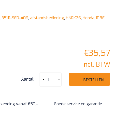
,
35111-SED-406
,
afstandsbediening
,
HNRK26
,
Honda
,
ID8E
,
€
35,57
Incl. BTW
Honda
Aantal:
-
+
BESTELLEN
3
knoppen
afstandsbediening
rzending vanaf €50,-
Goede service en garantie
sleutel