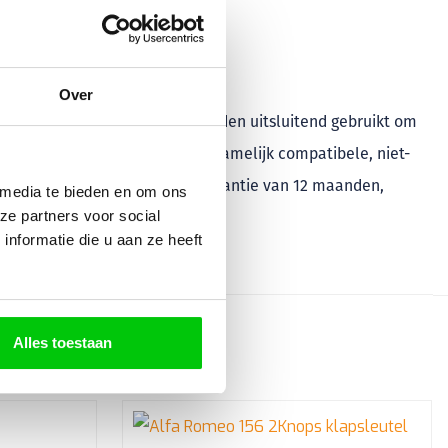
Over
ctieve rechthebbenden en worden uitsluitend gebruikt om
n deze merken. Wij leveren voornamelijk compatibele, niet-
roducten geldt een minimale garantie van 12 maanden,
 media te bieden en om ons
ze partners voor social
nformatie die u aan ze heeft
Alles toestaan