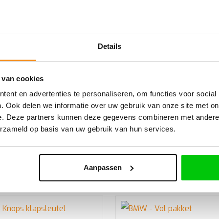
Details
orden genoemd, waaronder Honda, zijn eigendom van hun respe
tels is niet gelieerd aan, erkend door of officieel partner va
 van cookies
t via onze partnerleveranciers worden verzorgd. Op al onze p
ent en advertenties te personaliseren, om functies voor social
. Ook delen we informatie over uw gebruik van onze site met on
e. Deze partners kunnen deze gegevens combineren met andere i
erzameld op basis van uw gebruik van hun services.
WELLLICHT OOK INTERRESANT
Aanpassen