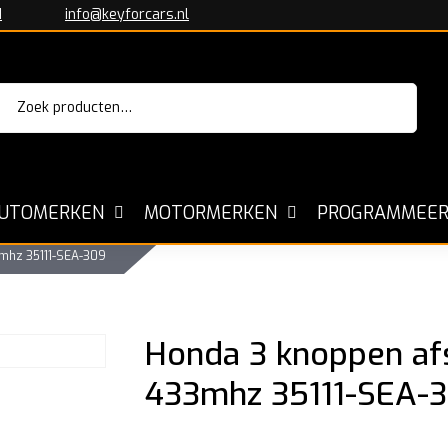
1
info@keyforcars.nl
Zoeken
aar:
Sleutels voor alle Automerken
Kopiëre
UTOMERKEN
MOTORMERKEN
PROGRAMMEER
3mhz 35111-SEA-309
Honda 3 knoppen afs
433mhz 35111-SEA-