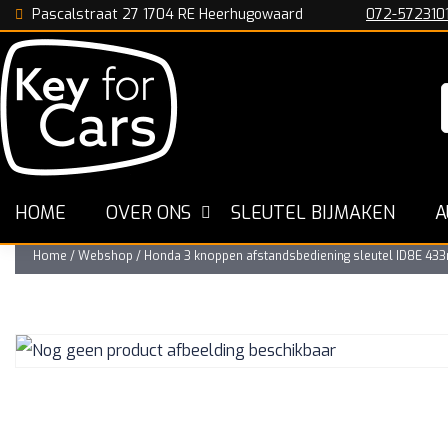
Pascalstraat 27 1704 RE Heerhugowaard
072-572310
n
De Specialist in Nederland
Snelle Werkwijze
HOME
OVER ONS
SLEUTEL BIJMAKEN
A
Home
/
Webshop
/
Honda 3 knoppen afstandsbediening sleutel ID8E 43