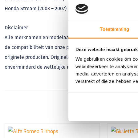
Honda Stream (2003 – 2007)
Disclaimer
Toestemming
Alle merknamen en modelaanduidingen die in dit artikel w
de compatibiliteit van onze producten aan te geven. Klapsleu
Deze website maakt gebruik
originele producten. Originele producten kunnen desgewens
We gebruiken cookies om cont
websiteverkeer te analyseren
onverminderd de wettelijke rechten van de consument.
media, adverteren en analys
verstrekt of die ze hebben v