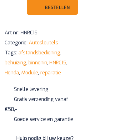
knoppen
BESTELLEN
afstandsbediening
behuizing
Art nr.:
HNRC15
–
Categorie:
Autosleutels
Binnenin
Tags:
afstandsbediening
,
(reparatie
behuizing
,
binnenin
,
HNRC15
,
module)
Honda
,
Module
,
reparatie
aantal
Snelle levering
Gratis verzending vanaf
€50,-
Goede service en garantie
Hulp nodig bij uw keuze?