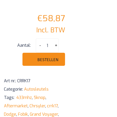
€
58,87
Incl. BTW
G.Voyager
Aantal:
-
+
5
knops
BESTELLEN
Fobik
Pcf7941
Art nr.:
CRRK17
433mh
Categorie:
Autosleutels
compatibel,
Tags:
433mhz
,
5knop
,
niet-
Aftermarket
,
Chrsyler
,
crrk17
,
origineel
Dodge
,
Fobik
,
Grand Voyager
,