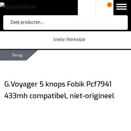
0
Zoeken
naar:
Snelle Werkwijze
Terug
G.Voyager 5 knops Fobik Pcf7941
433mh compatibel, niet-origineel