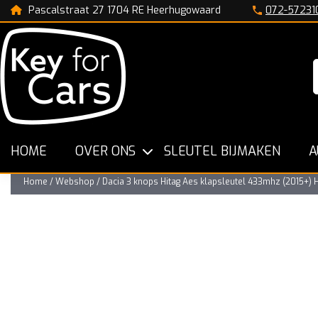
Pascalstraat 27 1704 RE Heerhugowaard
072-57231
n
De Specialist in Nederland
Snelle Werkwijze
HOME
OVER ONS
SLEUTEL BIJMAKEN
A
Home
/
Webshop
/
Dacia 3 knops Hitag Aes klapsleutel 433mhz (2015+) 