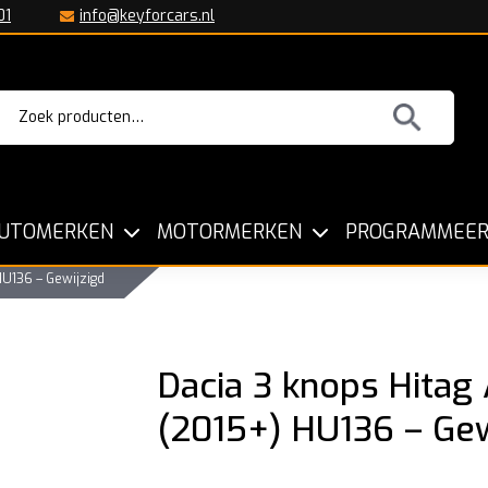
01
info@keyforcars.nl
Zoeken
aar:
Sleutels voor alle Automerken
Kopiëre
UTOMERKEN
MOTORMERKEN
PROGRAMMEER
HU136 – Gewijzigd
Dacia 3 knops Hitag
(2015+) HU136 – Gew