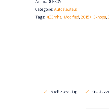
Art nr.:
DCRK09
Categorie:
Autosleutels
Tags:
433mhz
,
Modified
,
2015+
,
3knops
,
Snelle levering
Gratis ve