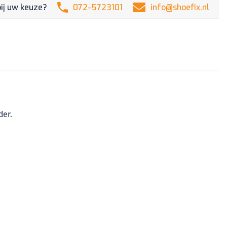
433mhz
bij uw keuze?
072-5723101
info@shoefix.nl
(2015+)
HU136
–
Gewijzigd
aantal
der.