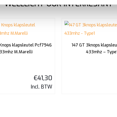
WELLLICHT OOK INTERRESANT
 Knops klapsleutel Pcf7946
147 GT 3knops klapsleu
33mhz M.Marelli
433mhz – Type
€
41,30
Incl. BTW