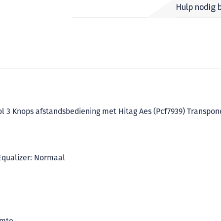
Hulp nodig 
l 3 Knops afstandsbediening met Hitag Aes (Pcf7939) Transpon
Equalizer: Normaal
imte.