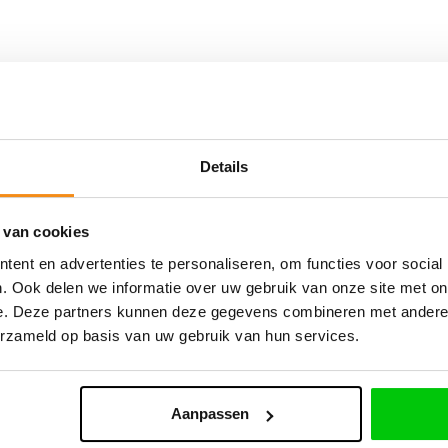
rden genoemd, waaronder Dacia, zijn eigendom van hun respec
s is niet gelieerd aan, erkend door of officieel partner van d
Details
t via onze partnerleveranciers worden verzorgd. Op al onze p
 van cookies
ent en advertenties te personaliseren, om functies voor social
. Ook delen we informatie over uw gebruik van onze site met on
e. Deze partners kunnen deze gegevens combineren met andere i
erzameld op basis van uw gebruik van hun services.
Aanpassen