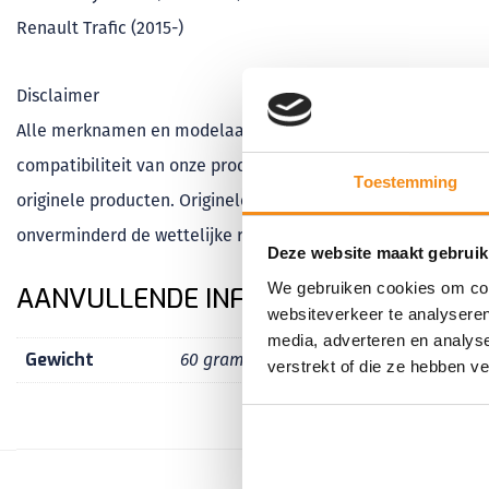
Renault Trafic (2015-)
Disclaimer
Alle merknamen en modelaanduidingen die in dit artikel wo
compatibiliteit van onze producten aan te geven. Klapsleutel
Toestemming
originele producten. Originele producten kunnen desgewens
onverminderd de wettelijke rechten van de consument.
Deze website maakt gebruik
We gebruiken cookies om cont
AANVULLENDE INFORMATIE
websiteverkeer te analyseren
media, adverteren en analys
Gewicht
60 gram
verstrekt of die ze hebben v