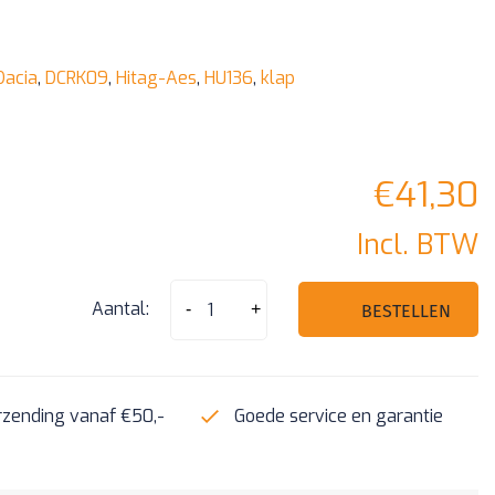
Dacia
,
DCRK09
,
Hitag-Aes
,
HU136
,
klap
€
41,30
Incl. BTW
Dacia
Aantal:
-
+
BESTELLEN
3
knops
Hitag
rzending vanaf €50,-
Goede service en garantie
Aes
klapsleutel