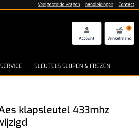
Veelgestelde vragen
handleidingen
Contact
0
n - Repareren en Programmeren
Goede service en ga
SERVICE
SLEUTELS SLIJPEN & FREZEN
 Aes klapsleutel 433mhz
ijzigd