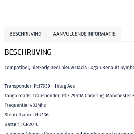
BESCHRIJVING
AANVULLENDE INFORMATIE
BESCHRIJVING
compatibel, niet-origineel nieuw Dacia Logan Renault Symbo
Transponder: Pcf7939 – Hitag Aes
Tango reads: Transponder: PCF 7961M Codering: Manchester 
Frequentie: 433Mhz
Sleutelbaard: HU136
Batterij: CR2016
knoppen: 3 knops; Vergrendelen, ontgrendelen en bagageru