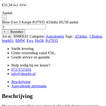
€
31,34
Incl. BTW
Aantal:
-
Bmw Ews 3 Knops Pcf7935 433mhz HU58 aantal
+
Bestellen
Art nr.:
BMRK01
Categorie:
Autosleutels
Tags:
433mhz
,
3 Button
,
bmrk01
,
BMW
,
Ews
,
Hu58
,
Pcf7935
Snelle levering
Gratis verzending vanaf €50,-
Goede service en garantie
Hulp nodig bij uw keuze?
072-5723101
info@shoefix.nl
Beschrijving
Aanvullende informatie
Beschrijving