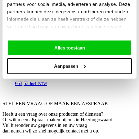
€
11,65
Incl. BTW
partners voor social media, adverteren en analyse. Deze
partners kunnen deze gegevens combineren met andere
informatie die u aan ze heeft verstrekt of die ze hebben
B30 – Nieuw Universeel Type 3 Knops
verzameld op basis van uw gebruik van hun services.
Klapsleutel
€
21,07
Incl. BTW
Alles toestaan
CB303 – AVDI kabel voor connectie
Aanpassen
met Benelli Bikes
€
63,53
Incl. BTW
STEL EEN VRAAG OF MAAK EEN AFSPRAAK
Heeft u een vraag over onze producten of diensten?
Of wilt u een afspraak maken bij ons in Heerhugowaard.
Vul hieronder uw gegevens in en uw vraag
dan nemen wij zo snel mogelijk contact met u op.