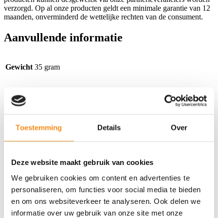
verzorgd. Op al onze producten geldt een minimale garantie van 12
maanden, onverminderd de wettelijke rechten van de consument.
Aanvullende informatie
Gewicht
35 gram
Welllicht Ook Interresant
Toestemming
Details
Over
156 2 Knops klapsleutel ID46 433mhz
– Type1
Deze website maakt gebruik van cookies
€
116,46
Incl. BTW
We gebruiken cookies om content en advertenties te
personaliseren, om functies voor social media te bieden
Alfa Romeo SIP22 Noodsleutelbaard
en om ons websiteverkeer te analyseren. Ook delen we
informatie over uw gebruik van onze site met onze