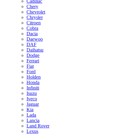
Cadillac
Chery
Chevrolet
Chrysler
Citroen
Cobra
Dacia
Daewoo
DAF
Daihatsu
Dodge
Ferrari
Fiat
Ford
Holden
Honda
Infiniti
Isuzu
Iveco
Jaguar
Kia
Lada
Lancia
Land Rover
Lexus