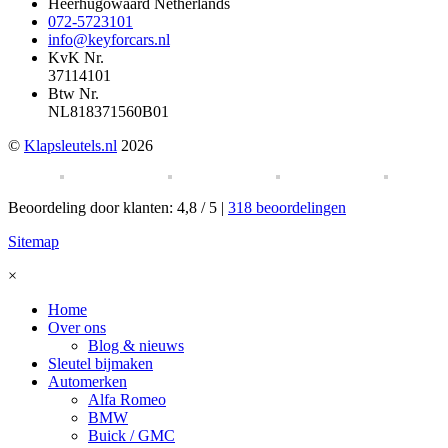
Heerhugowaard Netherlands
072-5723101
info@keyforcars.nl
KvK Nr.
37114101
Btw Nr.
NL818371560B01
©
Klapsleutels.nl
2026
Beoordeling
door klanten:
4,8
/
5
|
318
beoordelingen
Sitemap
×
Home
Over ons
Blog & nieuws
Sleutel bijmaken
Automerken
Alfa Romeo
BMW
Buick / GMC