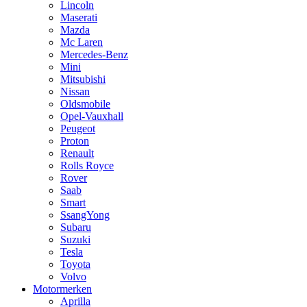
Lincoln
Maserati
Mazda
Mc Laren
Mercedes-Benz
Mini
Mitsubishi
Nissan
Oldsmobile
Opel-Vauxhall
Peugeot
Proton
Renault
Rolls Royce
Rover
Saab
Smart
SsangYong
Subaru
Suzuki
Tesla
Toyota
Volvo
Motormerken
Aprilla