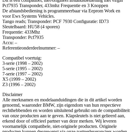
Dit is een compatibel, niet-origineel afstandsbediening met virgin
Pcf7935 Transponder, 433mhz Frequentie en 3 Knoppen
De afstandsbediening is programmeerbaar via Eeprom Work en
voor Ews Systems Vehicles.
Tango reads; Transponder: PCF 7930 Configuratie: ID73
Sleutelbaard: HU58 (4 sporen)
Frequentie: 433Mhz
Transponder: Pcf7935
Accu: –
Referentieonderdeelnummer: –
Compatibel voertuig:
3-serie (1998 – 2002)
5-serie (1995 – 2002)
7-serie (1997 – 2002)
X5 (1999 – 2002)
Z3 (1996 – 2002)
Disclaimer
Alle merknamen en modelaanduidingen die in dit artikel worden
genoemd, waaronder BMW, zijn eigendom van hun respectieve
rechthebbenden en worden uitsluitend gebruikt om de compatibiliteit
van onze producten aan te geven. Klapsleutels is niet gelieerd aan,
erkend door of officieel partner van deze merken. Wij leveren
voornamelijk compatibele, niet-originele producten. Originele
producten kunnen desgewenst via onze partnerleveranciers worden