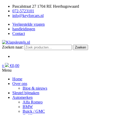
Pascalstraat 27 1704 RE Heerhugowaard
072-5723101
info@keyforcars.nl
Veelgestelde vragen
handleidingen
Contact
Zoeken naar:
Zoeken
€
0,00
0
Menu
Home
Over ons
Blog & nieuws
Sleutel bijmaken
Automerken
Alfa Romeo
BMW
Buick / GMC