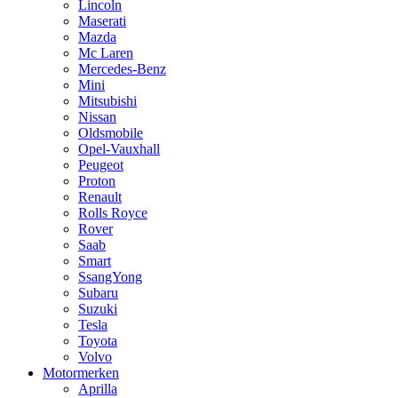
Lincoln
Maserati
Mazda
Mc Laren
Mercedes-Benz
Mini
Mitsubishi
Nissan
Oldsmobile
Opel-Vauxhall
Peugeot
Proton
Renault
Rolls Royce
Rover
Saab
Smart
SsangYong
Subaru
Suzuki
Tesla
Toyota
Volvo
Motormerken
Aprilla