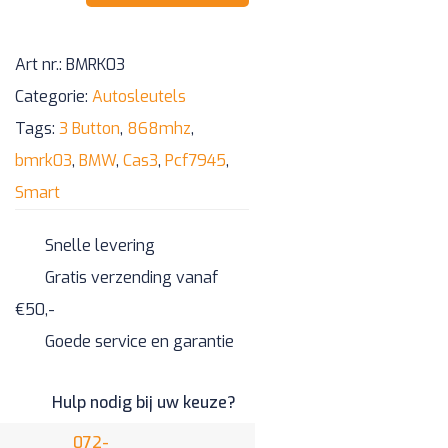
868mhz
PCB
Art nr.:
BMRK03
+
Categorie:
Autosleutels
compatibel,
Tags:
3 Button
,
868mhz
,
niet-
bmrk03
,
BMW
,
Cas3
,
Pcf7945
,
origineel
Smart
behuizing
aantal
Snelle levering
Gratis verzending vanaf
€50,-
Goede service en garantie
Hulp nodig bij uw keuze?
072-