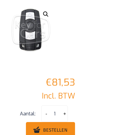
€
81,53
Incl. BTW
Bmw
Aantal:
-
+
Cas3
Smart
BESTELLEN