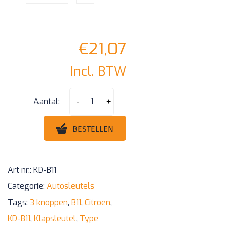
€
21,07
Incl. BTW
B11
Aantal:
-
+
-
Citroen
BESTELLEN
Type
3
Art nr.:
KD-B11
knoppen
Categorie:
Autosleutels
klapsleutel
Tags:
3 knoppen
,
B11
,
Citroen
,
aantal
KD-B11
,
Klapsleutel
,
Type