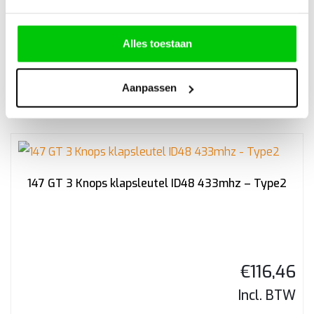
Alles toestaan
€
8.046,50
Incl. BTW
Aanpassen
147 GT 3 Knops klapsleutel ID48 433mhz – Type2
€
116,46
Incl. BTW