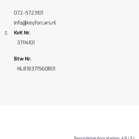
072-5723101
info@keyforcars.nl
KvK Nr.
37114101
Btw Nr.
NL818371560B01
Beoordeling
door klanten:
4,8
/
5
|