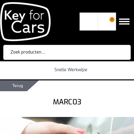
0
Zoeken
naar:
Snelle Werkwijze
Terug
MARC03